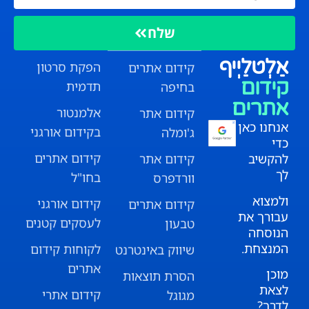
שלח
אַלְטלַיְיף
הפקת סרטון
קידום אתרים
קידום
תדמית
בחיפה
אתרים
אלמנטור
קידום אתר
אנחנו כאן
בקידום אורגני
ג'ומלה
כדי
קידום אתרים
להקשיב
קידום אתר
לך
בחו"ל
וורדפרס
ולמצוא
קידום אורגני
קידום אתרים
עבורך את
לעסקים קטנים
טבעון
הנוסחה
המנצחת.
לקוחות קידום
שיווק באינטרנט
אתרים
מוכן
הסרת תוצאות
לצאת
קידום אתרי
מגוגל
לדרך?