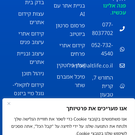
בדק בית
פנה אלינו
בניית אתר עם
עכשיו.
עצות קידום
AI
אתרים
077-
פרסום סרטון
8037702
קידום אתרי
ביוטיוב
עיצוב פנים
052-732-
קידום אתרי
עיצוב ובניית
4540
פרחים
אתרים
אורן פלוטקין
info@altlife.co.il
ניהול תוכן
מיכל אמברם
החורש 7,
קידום לוקאלי-
שחר
קרית
גוגל מיי ביזנס
טבעון
כל הזכויות שמורות לאלטלייף קידום אתרים ©
אנו מעריכים את פרטיותך
אנו משתמשים בקובצי Cookie כדי לשפר את חוויית הגלישה שלך
ולנתח את התנועה שלנו. על ידי לחיצה על "קבל הכל", אתה מסכים
לשימוש שלנו בקובצי Cookie.