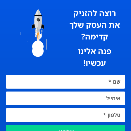
רוצה להזניק
את העסק שלך
קדימה?
פנה אלינו
עכשיו!