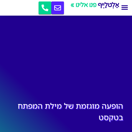
אַלְטלַיְיף
קידום אתרים
פנו אלינו »
הופעה מוגזמת של מילת המפתח
בטקסט