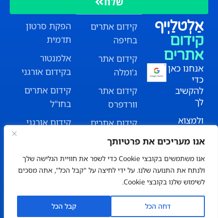
שלח
אַלְטלַיְיף
הפקת סרטון
קידום אתרים
קידום
תדמית
בחיפה
אתרים
אלמנטור
קידום אתר
אנחנו כאן
בקידום אורגני
ג'ומלה
כדי
קידום אתרים
להקשיב
קידום אתר
לך
בחו"ל
וורדפרס
ולמצוא
קידום אורגני
קידום אתרים
עבורך את
לעסקים קטנים
טבעון
אנו מעריכים את פרטיותך
הנוסחה
המנצחת.
לקוחות קידום
שיווק באינטרנט
אנו משתמשים בקובצי Cookie כדי לשפר את חוויית הגלישה שלך
אתרים
ולנתח את התנועה שלנו. על ידי לחיצה על "קבל הכל", אתה מסכים
מוכן
הסרת תוצאות
לשימוש שלנו בקובצי Cookie.
לצאת
קידום אתרי
מגוגל
לדרך?
הטבה מיוחדת
בדק בית
פנה אלינו
בניית אתר עם
למהירי החלטה
דחה הכל
קבל הכל
עכשיו.