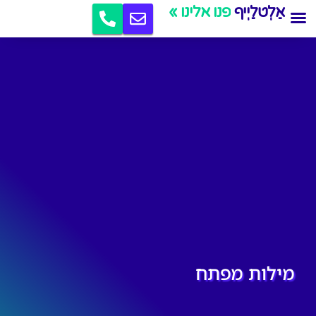
אַלְטלַיְיף
קידום אתרים
פנו אלינו »
מילות מפתח