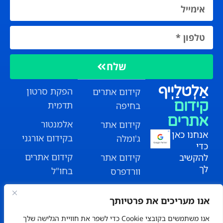
שלח
אַלְטלַיְיף
הפקת סרטון
קידום אתרים
קידום
תדמית
בחיפה
אתרים
אלמנטור
קידום אתר
אנחנו כאן
בקידום אורגני
ג'ומלה
כדי
קידום אתרים
להקשיב
קידום אתר
לך
בחו"ל
וורדפרס
ולמצוא
קידום אורגני
קידום אתרים
עבורך את
אנו מעריכים את פרטיותך
לעסקים קטנים
טבעון
הנוסחה
אנו משתמשים בקובצי Cookie כדי לשפר את חוויית הגלישה שלך
המנצחת.
לקוחות קידום