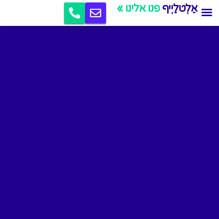
אַלְטלַיְיף
קידום אתרים