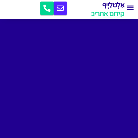
אַלְטלַיְיף
קידום אתרים