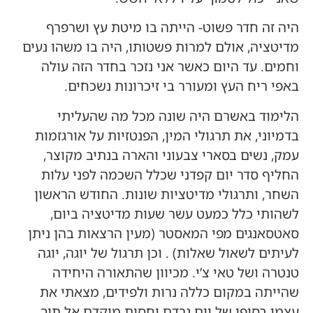
היה זה חדר פשוט- הייתה בו מיטת עץ ושרפרף
מדיטציה, אולם למרות פשטותו, היה בו משהו נעים
וחמים. עד היום כאשר אני נזכר בחדר הזה עולה
באפי ריח העץ ומעורר בי זיכרונות נשכחים.
הלימוד באשרם היה שונה מכל מה שהעליתי
בדמיוני, את תרגולי המין, הפנטזיות על אורגזמות
עמק, נשים בסארי צבעוני והארה בנתיב מקוצר,
החליף סדר יום קפדני שכלל השכמה לפני עלות
השחר, ותרגולי מדיטציות שונות. החודש הראשון
לשהותי כלל כמעט עשר שעות מדיטציה ביום,
סאטסאנגים מפי המאסטר (מעין הרצאות בהן ניתן
לעיתים לשאול שאלות) . וכן תרגול של יוגה, יוגה
טנטרה ושל טאי צ’י. מכיוון שהתאורה היחידה
שהייתה במקום כללה נרות ולפידים, מצאתי את
עצמי בסופו של יום נרדם יחסית מוקדם אל תוך